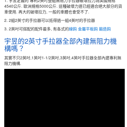
1. 宇昱定義的 專利2英吋整組無阻力手拉器破壞拉力為美國規格
4540公斤. 歐洲規格5000公斤. 這種破壞力道已經適合絕大部分的貨
車使用. 再大的破壞拉力, 一般的車體也會受不了.
2. 2組2英寸的手拉器可以抵得過一組4英吋的手拉器
3. 2英吋可搭配的配件最多, 有各式的
線鈎
金屬平板鈎
鍛造鈎
宇昱的2英寸手拉器全部內建無阻力機
構嗎？
其實不只2英吋,1英吋1-1/2英吋,3英吋,4英吋手拉器全部內建專利無
阻力機構.