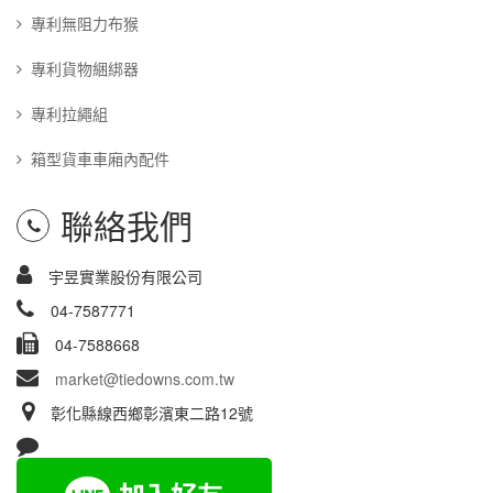
專利無阻力布猴
專利貨物綑綁器
專利拉繩組
箱型貨車車廂內配件
聯絡我們
宇昱實業股份有限公司
04-7587771
04-7588668
market@tiedowns.com.tw
彰化縣線西鄉彰濱東二路12號